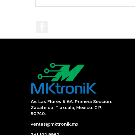
Facebook
Av. Las Flores # 6A. Primera Sección.
Zacatelco, Tlaxcala, Mexico. C.P:
90740.
ventas@mktronik.mx
241 102 9960