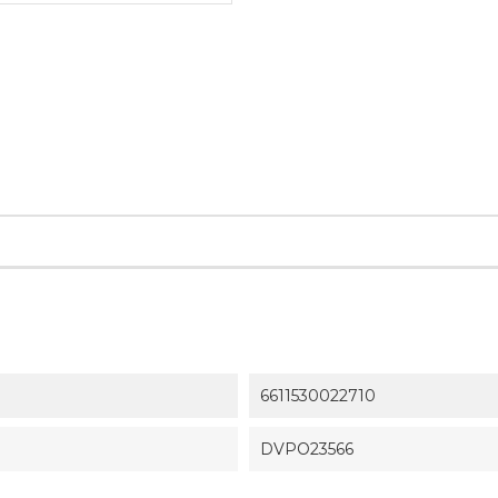
6611530022710
DVPO23566