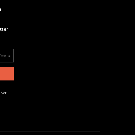
O
tter
 ver