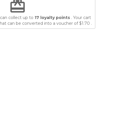
redeem
can collect up to
17
loyalty points
. Your cart
hat can be converted into a voucher of
$1.70
.