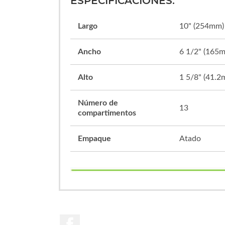
ESPECIFICACIONES:
Largo
10" (254mm)
Ancho
6 1/2" (165
Alto
1 5/8" (41.2
Número de
13
compartimentos
Empaque
Atado
Facebook