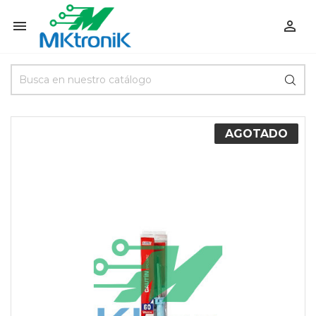


AGOTADO