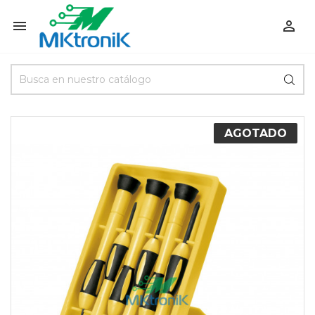


AGOTADO