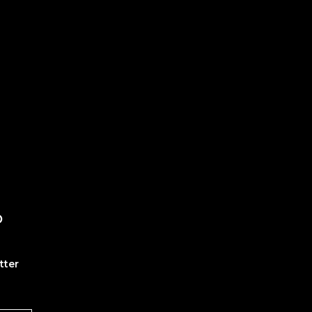
O
tter