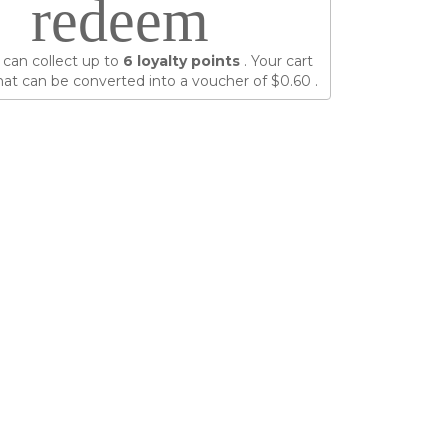
redeem
 can collect up to
6
loyalty points
. Your cart
at can be converted into a voucher of
$0.60
.