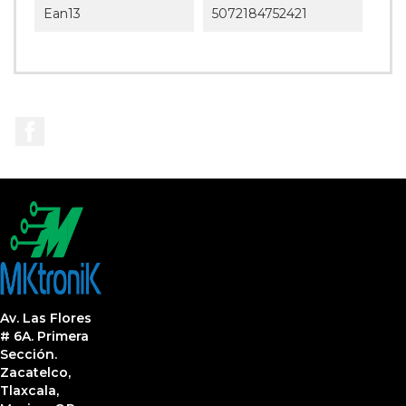
Ean13
5072184752421
Facebook
Av. Las Flores
# 6A. Primera
Sección.
Zacatelco,
Tlaxcala,