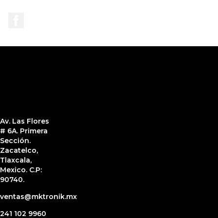
Facebook
Av. Las Flores
# 6A. Primera
Sección.
Zacatelco,
Tlaxcala,
Mexico. C.P:
90740.
ventas@mktronik.mx
241 102 9960