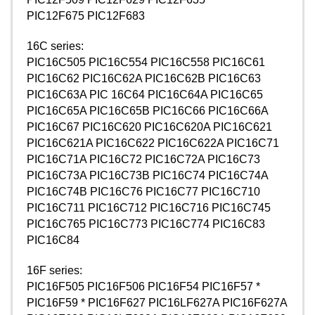
PIC12F675 PIC12F683
16C series:
PIC16C505 PIC16C554 PIC16C558 PIC16C61
PIC16C62 PIC16C62A PIC16C62B PIC16C63
PIC16C63A PIC 16C64 PIC16C64A PIC16C65
PIC16C65A PIC16C65B PIC16C66 PIC16C66A
PIC16C67 PIC16C620 PIC16C620A PIC16C621
PIC16C621A PIC16C622 PIC16C622A PIC16C71
PIC16C71A PIC16C72 PIC16C72A PIC16C73
PIC16C73A PIC16C73B PIC16C74 PIC16C74A
PIC16C74B PIC16C76 PIC16C77 PIC16C710
PIC16C711 PIC16C712 PIC16C716 PIC16C745
PIC16C765 PIC16C773 PIC16C774 PIC16C83
PIC16C84
16F series:
PIC16F505 PIC16F506 PIC16F54 PIC16F57 *
PIC16F59 * PIC16F627 PIC16LF627A PIC16F627A