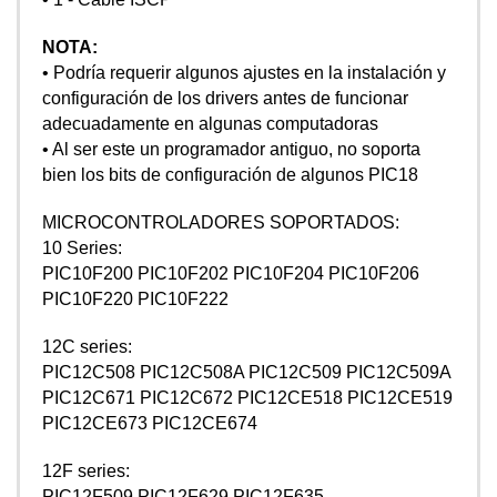
NOTA:
• Podría requerir algunos ajustes en la instalación y
configuración de los drivers antes de funcionar
adecuadamente en algunas computadoras
• Al ser este un programador antiguo, no soporta
bien los bits de configuración de algunos PIC18
MICROCONTROLADORES SOPORTADOS:
10 Series:
PIC10F200 PIC10F202 PIC10F204 PIC10F206
PIC10F220 PIC10F222
12C series:
PIC12C508 PIC12C508A PIC12C509 PIC12C509A
PIC12C671 PIC12C672 PIC12CE518 PIC12CE519
PIC12CE673 PIC12CE674
12F series:
PIC12F509 PIC12F629 PIC12F635