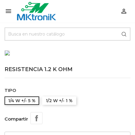


RESISTENCIA 1.2 K OHM
TIPO
1/4 W +/- 5 %
1/2 W +/- 1 %
Compartir