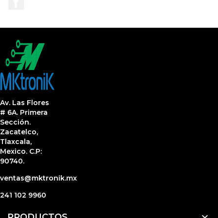
Av. Las Flores
# 6A. Primera
Sección.
Zacatelco,
Tlaxcala,
Mexico. C.P:
90740.
ventas@mktronik.mx
241 102 9960

PRODUCTOS