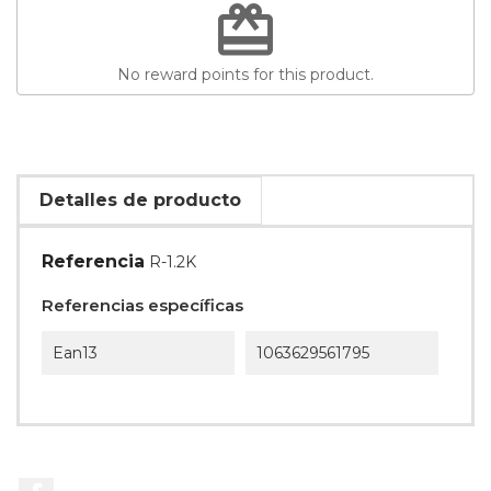
redeem
No reward points for this product.
Detalles de producto
Referencia
R-1.2K
Referencias específicas
Ean13
1063629561795
Facebook