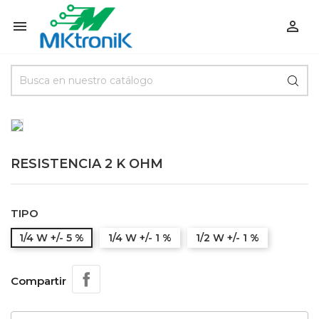


RESISTENCIA 2 K OHM
TIPO
1/4 W +/- 5 %
1/4 W +/- 1 %
1/2 W +/- 1 %
Compartir