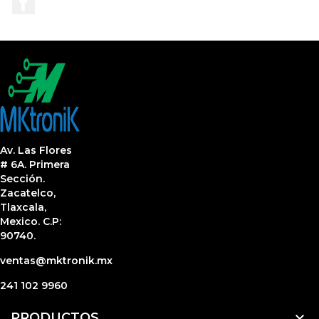
Av. Las Flores
# 6A. Primera
Sección.
Zacatelco,
Tlaxcala,
Mexico. C.P:
90740.
ventas@mktronik.mx
241 102 9960

PRODUCTOS