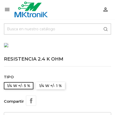


RESISTENCIA 2.4 K OHM
TIPO
1/4 W +/- 5 %
1/4 W +/- 1 %
Compartir