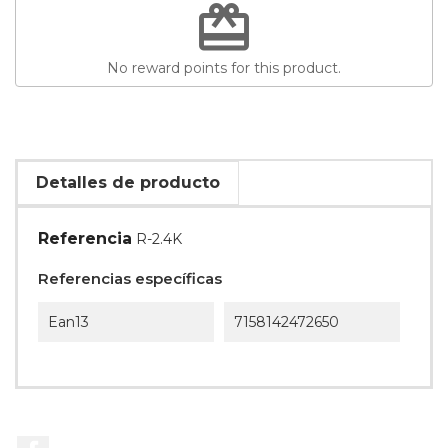
redeem
No reward points for this product.
Detalles de producto
Referencia
R-2.4K
Referencias específicas
Ean13
7158142472650
Facebook