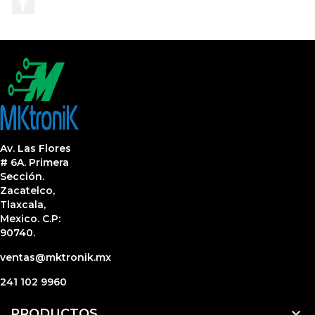
Av. Las Flores
# 6A. Primera
Sección.
Zacatelco,
Tlaxcala,
Mexico. C.P:
90740.
ventas@mktronik.mx
241 102 9960

PRODUCTOS