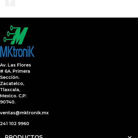
Av. Las Flores
# 6A. Primera
Sección.
Zacatelco,
Tlaxcala,
Mexico. C.P:
90740.
ventas@mktronik.mx
241 102 9960

PRODUCTOS