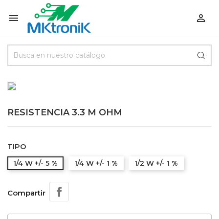


RESISTENCIA 3.3 M OHM
TIPO
1/4 W +/- 5 %
1/4 W +/- 1 %
1/2 W +/- 1 %
Compartir