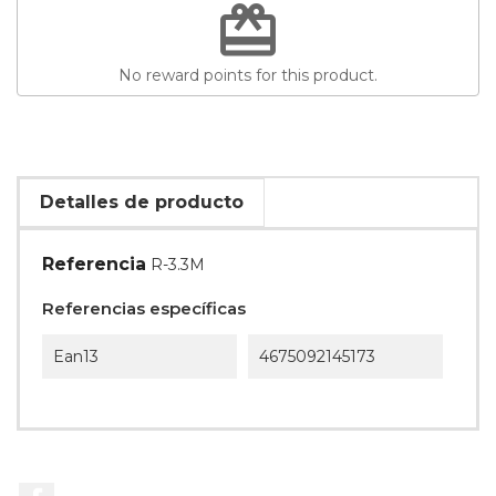
redeem
No reward points for this product.
Detalles de producto
Referencia
R-3.3M
Referencias específicas
Ean13
4675092145173
Facebook