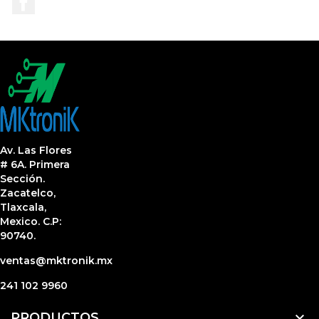
Av. Las Flores
# 6A. Primera
Sección.
Zacatelco,
Tlaxcala,
Mexico. C.P:
90740.
ventas@mktronik.mx
241 102 9960

PRODUCTOS