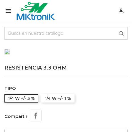


RESISTENCIA 3.3 OHM
TIPO
1/4 W +/- 5 %
1/4 W +/- 1 %
Compartir