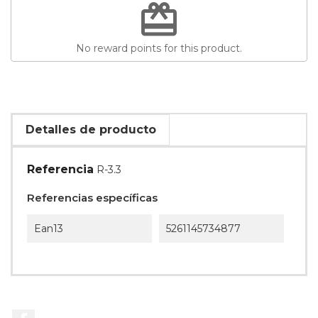
redeem
No reward points for this product.
Detalles de producto
Referencia
R-3.3
Referencias específicas
Ean13
5261145734877
Facebook