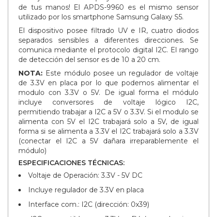
de tus manos! El APDS-9960 es el mismo sensor
utilizado por los smartphone Samsung Galaxy S5.
El dispositivo posee filtrado UV e IR, cuatro diodos
separados sensibles a diferentes direcciones. Se
comunica mediante el protocolo digital I2C. El rango
de detección del sensor es de 10 a 20 cm.
NOTA:
Este módulo posee un regulador de voltaje
de 3.3V en placa por lo que podemos alimentar el
modulo con 3.3V o 5V. De igual forma el módulo
incluye conversores de voltaje lógico I2C,
permitiendo trabajar a I2C a 5V o 3.3V. Si el modulo se
alimenta con 5V el I2C trabajará solo a 5V, de igual
forma si se alimenta a 3.3V el I2C trabajará solo a 3.3V
(conectar el I2C a 5V dañara irreparablemente el
módulo)
ESPECIFICACIONES TÉCNICAS:
Voltaje de Operación: 3.3V - 5V DC
Incluye regulador de 3.3V en placa
Interface com.: I2C (dirección: 0x39)