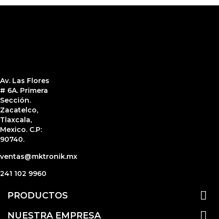
Av. Las Flores
# 6A. Primera
Sección.
Zacatelco,
Tlaxcala,
Mexico. C.P:
90740.
ventas@mktronik.mx
241 102 9960

PRODUCTOS

NUESTRA EMPRESA