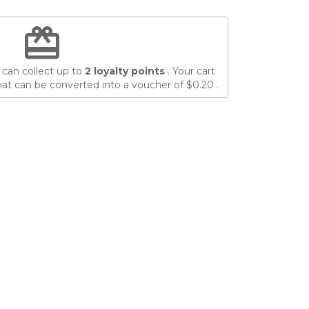
redeem
 can collect up to
2
loyalty points
. Your cart
at can be converted into a voucher of
$0.20
.