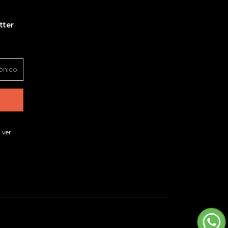
tter
 ver