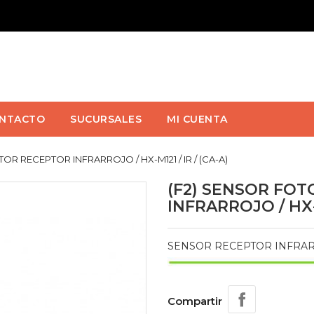
NTACTO
SUCURSALES
MI CUENTA
R RECEPTOR INFRARROJO / HX-M121 / IR / (CA-A)
(F2) SENSOR FO
INFRARROJO / HX-M
SENSOR RECEPTOR INFRARR
Compartir