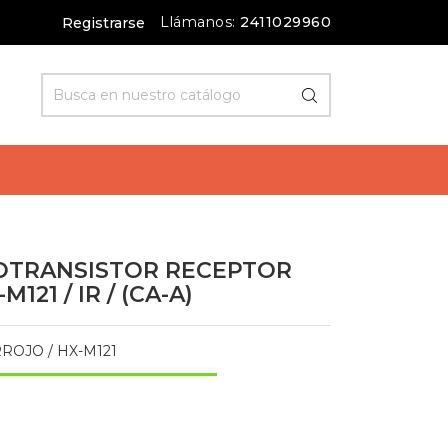
Llámanos:
2411029960
Registrarse
TOTRANSISTOR RECEPTOR
121 / IR / (CA-A)
OJO / HX-M121