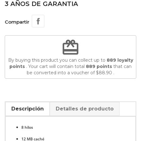
3 AÑOS DE GARANTIA
Compartir
redeem
By buying this product you can collect up to
889
loyalty
points
. Your cart will contain total
889
points
that can
be converted into a voucher of
$88.90
.
Descripción
Detalles de producto
8 hilos
12 MB caché