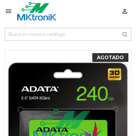


AGOTADO