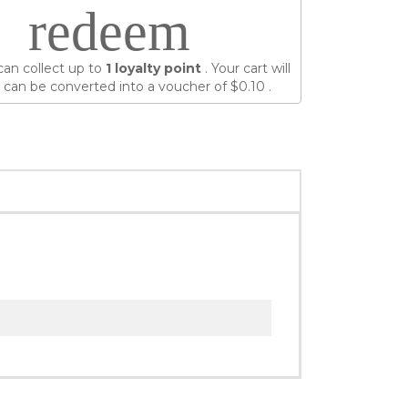
redeem
can collect up to
1
loyalty point
. Your cart will
 can be converted into a voucher of
$0.10
.