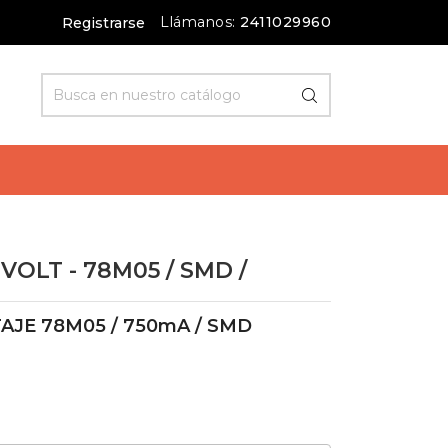
Llámanos:
2411029960
Registrarse
OLT - 78M05 / SMD /
AJE 78M05 / 750mA / SMD