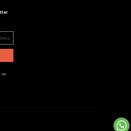
tter
 ver