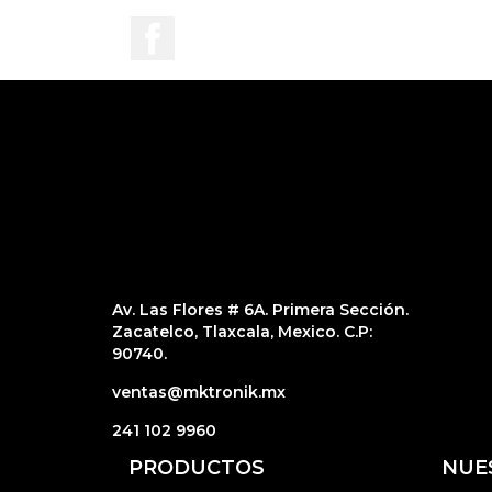
Facebook
Av. Las Flores # 6A. Primera Sección.
Zacatelco, Tlaxcala, Mexico. C.P:
90740.
ventas@mktronik.mx
241 102 9960
PRODUCTOS
NUE