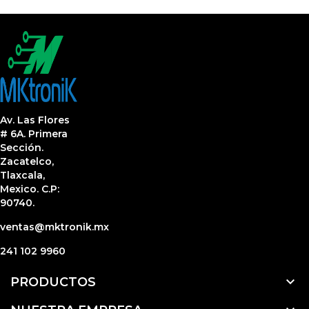
Av. Las Flores
# 6A. Primera
Sección.
Zacatelco,
Tlaxcala,
Mexico. C.P:
90740.
ventas@mktronik.mx
241 102 9960

PRODUCTOS