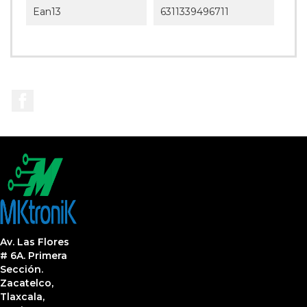
Ean13
6311339496711
Facebook
Av. Las Flores
# 6A. Primera
Sección.
Zacatelco,
Tlaxcala,