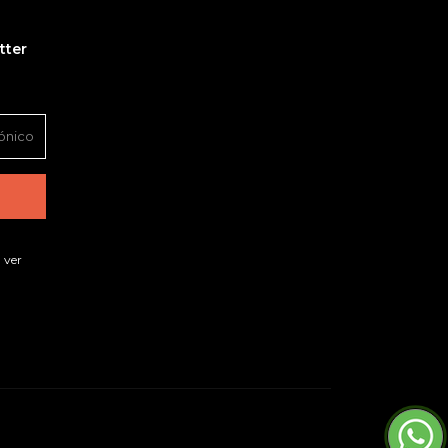
tter
 ver