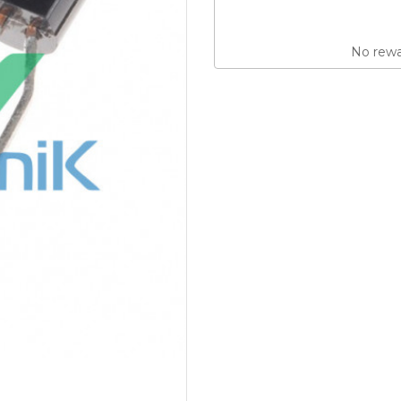
No rewar