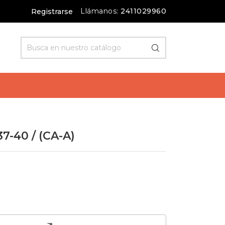
Llámanos:
2411029960
Registrarse
-40 / (CA-A)