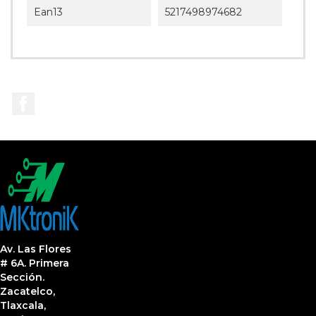
Ean13
5217498974682
Facebook
Av. Las Flores
# 6A. Primera
Sección.
Zacatelco,
Tlaxcala,