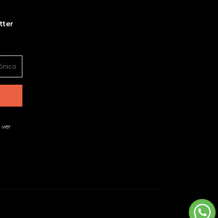
tter
 ver