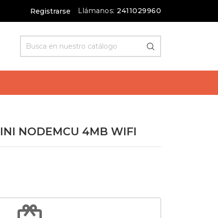
Llámanos:
2411029960
Registrarse
INI NODEMCU 4MB WIFI
redeem