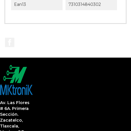
Ean13
7310314840302
Facebook
Av. Las Flores
# 6A. Primera
Sección.
Zacatelco,
Tlaxcala,