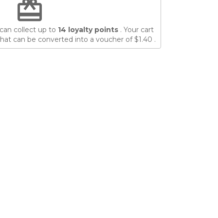
redeem
can collect up to
14
loyalty points
. Your cart
hat can be converted into a voucher of
$1.40
.