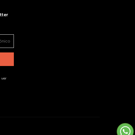
tter
 ver