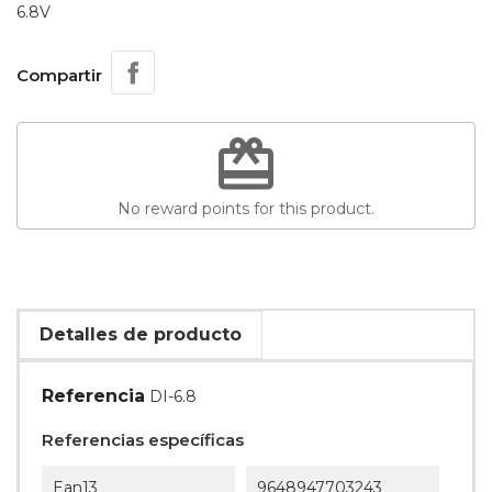
6.8V
Compartir
redeem
No reward points for this product.
Detalles de producto
Referencia
DI-6.8
Referencias específicas
Ean13
9648947703243