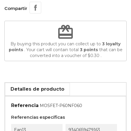
Compartir
redeem
By buying this product you can collect up to
3
loyalty
points
. Your cart will contain total
3
points
that can be
converted into a voucher of
$0.30
.
Detalles de producto
Referencia
MOSFET-P60NF060
Referencias específicas
Ean13
9340659479163