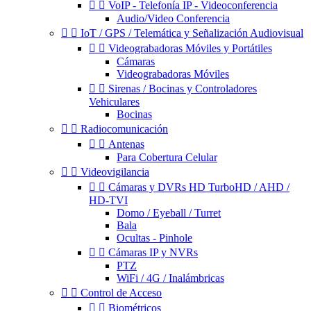


VoIP - Telefonía IP - Videoconferencia
Audio/Video Conferencia


IoT / GPS / Telemática y Señalización Audiovisual


Videograbadoras Móviles y Portátiles
Cámaras
Videograbadoras Móviles


Sirenas / Bocinas y Controladores
Vehiculares
Bocinas


Radiocomunicación


Antenas
Para Cobertura Celular


Videovigilancia


Cámaras y DVRs HD TurboHD / AHD /
HD-TVI
Domo / Eyeball / Turret
Bala
Ocultas - Pinhole


Cámaras IP y NVRs
PTZ
WiFi / 4G / Inalámbricas


Control de Acceso


Biométricos