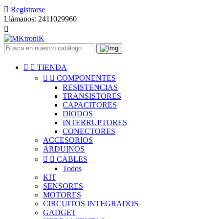

Registrarse
Llámanos:
2411029960



TIENDA


COMPONENTES
RESISTENCIAS
TRANSISTORES
CAPACITORES
DIODOS
INTERRUPTORES
CONECTORES
ACCESORIOS
ARDUINOS


CABLES
Todos
KIT
SENSORES
MOTORES
CIRCUITOS INTEGRADOS
GADGET