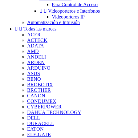
Para Control de Acceso


Videoporteros e Interfonos
Videoporteros IP
Automatización e Intrusión


Todas las marcas
ACER
ACTECK
ADATA
AMD
ANDELI
ARDEN
ARDUINO
ASUS
BENQ
BROBOTIX
BROTHER
CANON
CONDUMEX
CYBERPOWER
DAHUA TECHNOLOGY
DELL
DURACELL
EATON
ELE-GATE