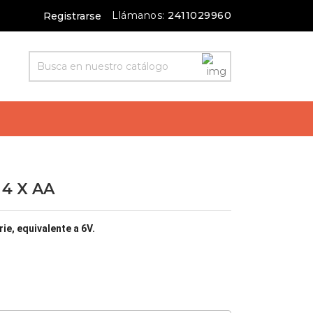
Llámanos:
2411029960
Registrarse
 4 X AA
rie, equivalente a 6V.