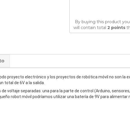
By buying this product you
will contain total
2
points
th
to
odo proyecto electrónico y los proyectos de robótica móvil no son la 
n total de 6V a la salida.
s de voltaje separadas: una para la parte de control (Arduino, sensores
ño robot móvil podríamos utilizar una batería de 9V para alimentar nu