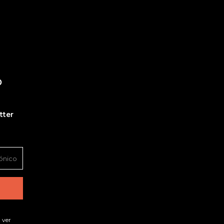
O
tter
 ver