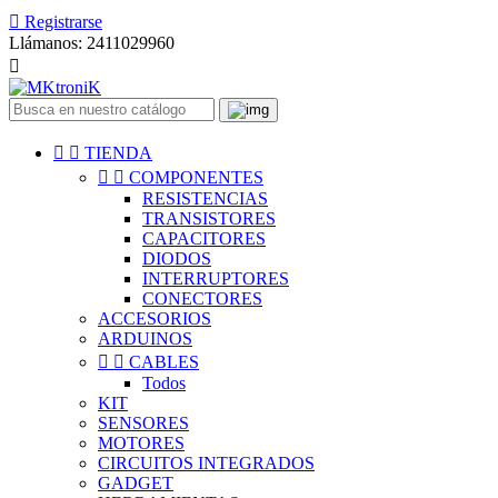

Registrarse
Llámanos:
2411029960



TIENDA


COMPONENTES
RESISTENCIAS
TRANSISTORES
CAPACITORES
DIODOS
INTERRUPTORES
CONECTORES
ACCESORIOS
ARDUINOS


CABLES
Todos
KIT
SENSORES
MOTORES
CIRCUITOS INTEGRADOS
GADGET