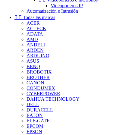
Videoporteros IP
Automatización e Intrusión


Todas las marcas
ACER
ACTECK
ADATA
AMD
ANDELI
ARDEN
ARDUINO
ASUS
BENQ
BROBOTIX
BROTHER
CANON
CONDUMEX
CYBERPOWER
DAHUA TECHNOLOGY
DELL
DURACELL
EATON
ELE-GATE
EPCOM
EPSON