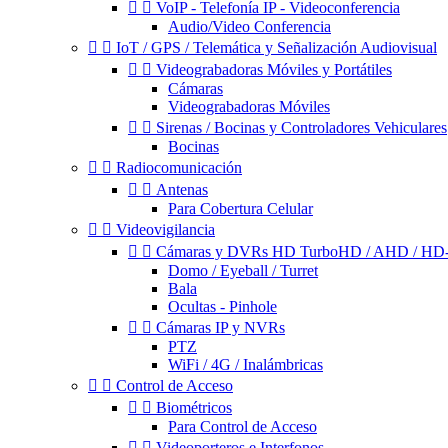


VoIP - Telefonía IP - Videoconferencia
Audio/Video Conferencia


IoT / GPS / Telemática y Señalización Audiovisual


Videograbadoras Móviles y Portátiles
Cámaras
Videograbadoras Móviles


Sirenas / Bocinas y Controladores Vehiculares
Bocinas


Radiocomunicación


Antenas
Para Cobertura Celular


Videovigilancia


Cámaras y DVRs HD TurboHD / AHD / HD
Domo / Eyeball / Turret
Bala
Ocultas - Pinhole


Cámaras IP y NVRs
PTZ
WiFi / 4G / Inalámbricas


Control de Acceso


Biométricos
Para Control de Acceso


Videoporteros e Interfonos