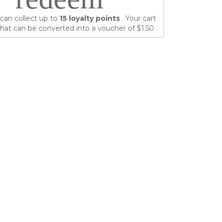
can collect up to
15
loyalty points
. Your cart
hat can be converted into a voucher of
$1.50
.