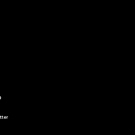
O
tter