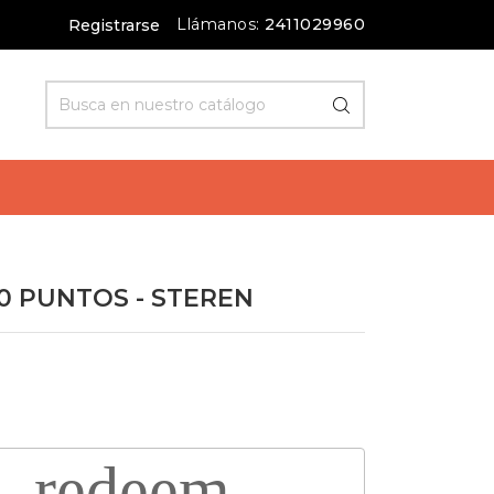
Llámanos:
2411029960
Registrarse
 PUNTOS - STEREN
redeem