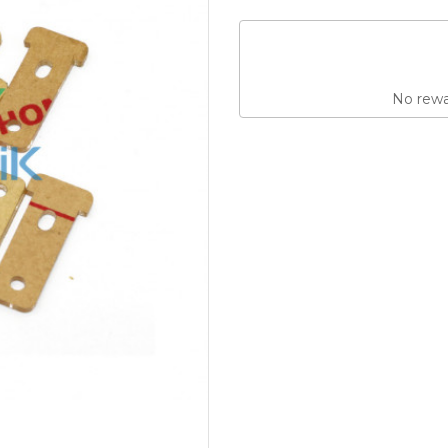
No rewar