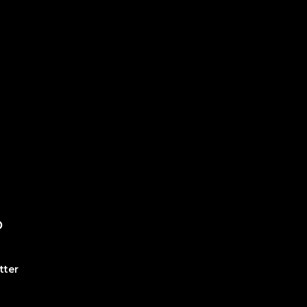
O
tter