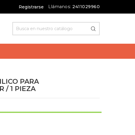
Llámanos:
2411029960
Registrarse
ILICO PARA
/ 1 PIEZA