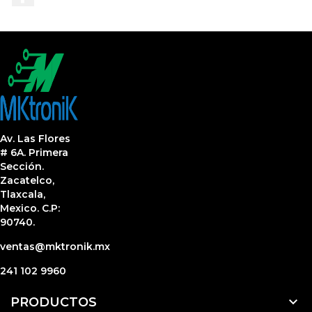
Av. Las Flores
# 6A. Primera
Sección.
Zacatelco,
Tlaxcala,
Mexico. C.P:
90740.
ventas@mktronik.mx
241 102 9960

PRODUCTOS